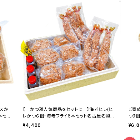
ースか
【 かつ雅人気商品をセットに 】海老ヒレ(ヒ
ご家
本セッ
レかつ６個・海老フライ6本セット名古屋名物味
つ9
噌ダレ付）
¥4,400
¥6,