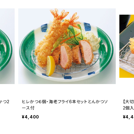
かつ2
ヒレかつ６個・海老フライ6本セットとんかつソ
【大
ース付
2個
¥4,400
¥4,