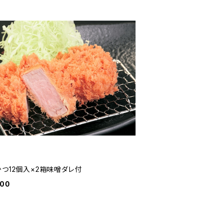
かつ12個入×2箱味噌ダレ付
800