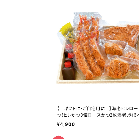
【 ギフトに・ご自宅用に 】海老ヒレロ
つ(ヒレかつ3個ロースかつ2枚海老ﾌﾗｲ6
ト名古屋名物味噌ダレ付）
¥4,900