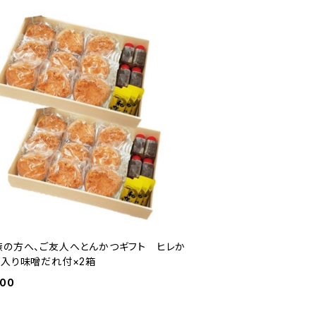
族の方へ、ご友人へとんかつギフト ヒレか
個入り味噌だれ付×2箱
000