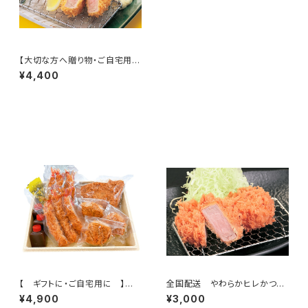
【大切な方へ贈り物・ご自宅用に
も】ヒレカツ 12個入とんかつソ
¥4,400
ース付
その他の商品
【 ギフトに・ご自宅用に 】海
全国配送 やわらかヒレかつ9
老ヒレロースかつ(ヒレかつ3個
個入とんかつソース付
¥4,900
¥3,000
ロースかつ2枚海老ﾌﾗｲ6本セッ