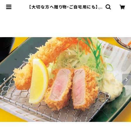
【大切な方へ贈り物・ご自宅用にも】ヒ
レカツ 12個入とんかつソース付 |
かつ雅《 オンラインショップ 》