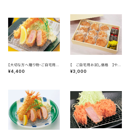
ト名古屋名物味噌ダレ付）
【大切な方へ贈り物・ご自宅用に
【 ご自宅用お試し価格 】やわ
も】ヒレカツ 12個入とんかつソ
らかヒレカツ 9個入味噌ダレ
¥4,400
¥3,000
ース付
付