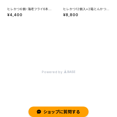
ヒレかつ６個・海老フライ6本セ
ヒレかつ12個入×2箱とんかつソ
ットとんかつソース付
ース付
¥4,400
¥8,800
商品一覧に戻る
© かつ雅《 オンラインショップ 》
Powered by
ショップに質問する